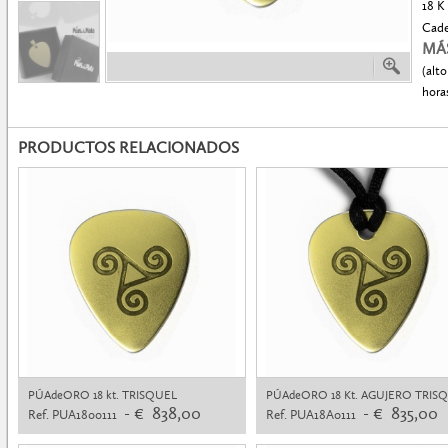
18 K 
Caden
MÁ
(alt
hora
PRODUCTOS RELACIONADOS
PÚAdeORO 18 kt. TRISQUEL
PÚAdeORO 18 Kt. AGUJERO TRIS
- € 838,00
- € 835,00
Ref. PUA1800111
Ref. PUA18A0111