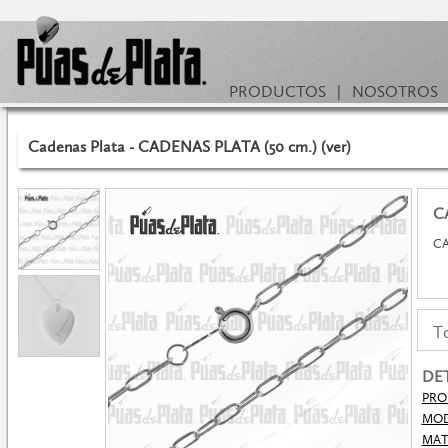
PRODUCTOS
|
NOSOTROS
Cadenas Plata - CADENAS PLATA (50 cm.) (ver)
C
CA
To
DE
PRO
MO
MAT