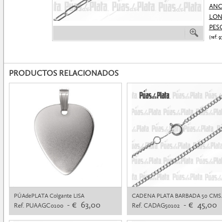
ANC
LON
PES
(ref:
PRODUCTOS RELACIONADOS
PÚAdePLATA Colgante LISA
CADENA PLATA BARBADA 50 CMS
- € 63,00
- € 45,00
Ref. PUAAGC0100
Ref. CADAG50102