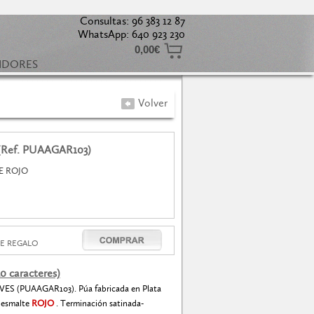
Consultas: 96 383 12 87
WhatsApp: 640 923 230
0,00€
UIDORES
Volver
(Ref. PUAAGAR103)
E ROJO
E REGALO
0 caracteres)
S (PUAAGAR103). Púa fabricada en Plata
esmalte
ROJO
. Terminación satinada-