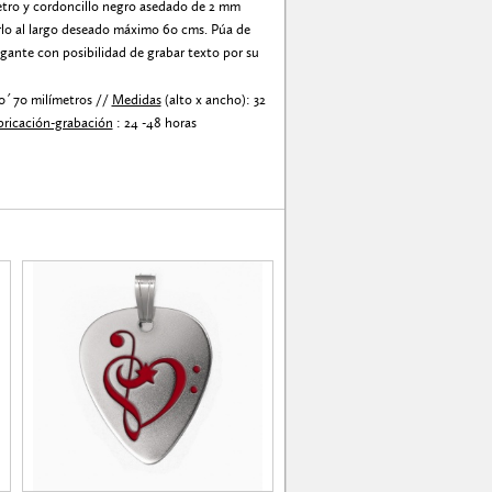
etro y cordoncillo negro asedado de 2 mm
rlo al largo deseado máximo 60 cms. Púa de
olgante con posibilidad de grabar texto por su
 0´70 milímetros //
Medidas
(alto x ancho): 32
bricación-grabación
: 24 -48 horas