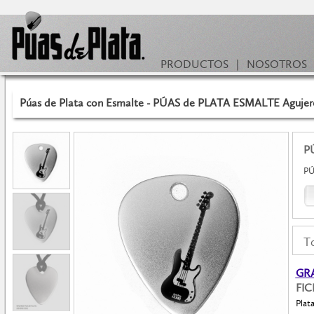
PRODUCTOS
|
NOSOTROS
Púas de Plata con Esmalte - PÚAS de PLATA ESMALTE Agujero m
P
PÚ
To
GRA
FI
Plat