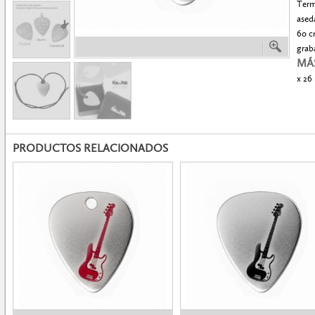
Term
ased
60 cm
graba
MÁ
x 26
PRODUCTOS RELACIONADOS