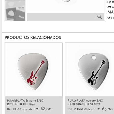
satin
estu
MÁ
32 x
PRODUCTOS RELACIONADOS
PÚAdePLATA Esmalte BAJO
PÚAdePLATA Agujero BAJO
RICKENBACKER Rojo
RICKENBACKER NEGRO
- € 68,00
- € 69,00
Ref. PUAAG0R116
Ref. PUAAGAN116