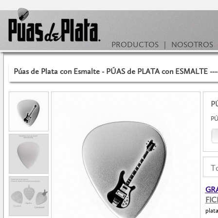
PRODUCTOS
|
NOSOTROS
Púas de Plata con Esmalte - PÚAS de PLATA con ESMALTE ---
P
PÚ
To
GRA
FI
plat