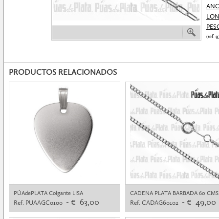
ANC
LON
PES
(ref:
PRODUCTOS RELACIONADOS
PÚAdePLATA Colgante LISA
CADENA PLATA BARBADA 60 CMS
- € 63,00
- € 49,00
Ref. PUAAGC0100
Ref. CADAG60102