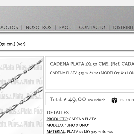
DUCTOS
|
NOSOTROS
|
FAQ's
|
CONTACTO
|
DISTRIB
0 cm.) (ver)
CADENA PLATA 1X1 50 CMS. (Ref. CADA
CADENA PLATA 925 milésimas MODELO:(1X1) LO
49,00
Total: €
IVA incluido
ESTUCH
DETALLES
PRODUCTO
:CADENA PLATA
MODELO
: "UNO X UNO"
MATERIAL
: PLATA de LEY 925 milésimas