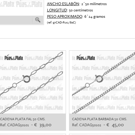
ANCHO ESLABÓN
: 2´50 milímetros
LONGITUD
: 50 centímetros
PESO APROXIMADO
: 6´24 gramos
(ref: 97CAD-P1x1/80C)
CADENA PLATA FAL 50 CMS.
CADENA PLATA BARBADA 50 CMS.
- € 39,00
- € 45,00
Ref. CADAG50101
Ref. CADAG50102