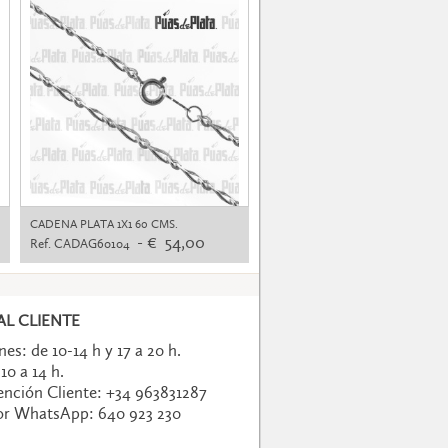
CADENA PLATA 1X1 60 CMS.
- € 54,00
Ref. CADAG60104
L CLIENTE
es: de 10-14 h y 17 a 20 h.
10 a 14 h.
nción Cliente: +34 963831287
por WhatsApp:
640 923 230