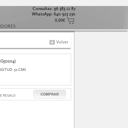
Consultas: 96 383 12 87
WhatsApp: 640 923 230
0,00€
UIDORES
Volver
G50104)
NGITUD: 50 CMS
E REGALO