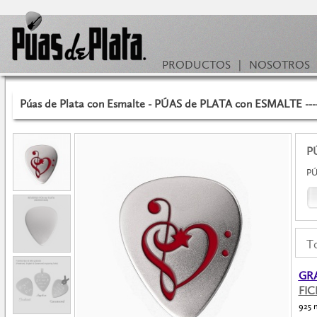
PRODUCTOS
|
NOSOTROS
Púas de Plata con Esmalte - PÚAS de PLATA con ESMALTE ---
P
PÚ
To
GRA
FI
925 