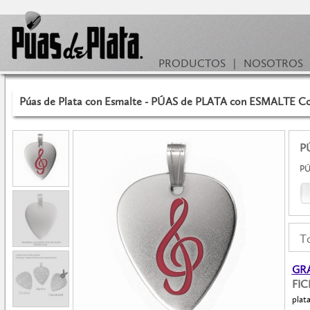
PRODUCTOS
|
NOSOTROS
Púas de Plata con Esmalte - PÚAS de PLATA con ESMALTE Col
P
PÚ
To
GRA
FI
plat