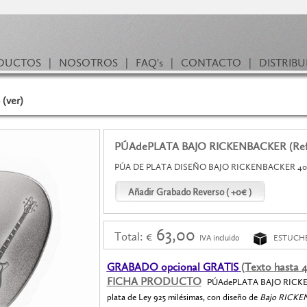
DUCTOS
|
NOSOTROS
|
FAQ's
|
CONTACTO
|
DISTRIB
(ver)
PÚAdePLATA BAJO RICKENBACKER (Ref
PÚA DE PLATA DISEÑO BAJO RICKENBACKER 40
63,00
Total: €
IVA incluido
ESTUCHE
GRABADO opcional GRATIS
(Texto hasta 4
FICHA PRODUCTO
PÚAdePLATA BAJO RICKEN
plata de Ley 925 milésimas, con diseño de
Bajo RICKE