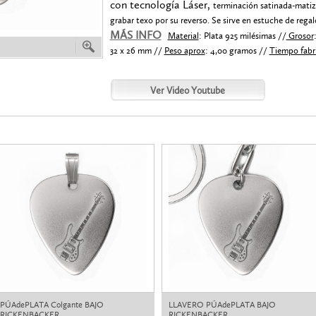
con tecnología Láser,
terminación satinada-matizad
grabar texo por su reverso. Se sirve en estuche de regal
MÁS INFO
Material
: Plata 925 milésimas //
Grosor
32 x 26 mm //
Peso aprox
: 4,00 gramos //
Tiempo fabr
PÚAdePLATA Colgante BAJO
LLAVERO PÚAdePLATA BAJO
RICKENBACKER
RICKENBACKER