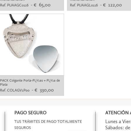
- € 65,00
- € 122,00
Ref. PUAAGC0116
Ref. PUAAGL0116
PACK Colgante Porta-Pï¿½as + Pï¿½a de
Plata
- € 330,00
Ref. COLAGV1P00
PAGO SEGURO
ATENCIÓN A
Lunes a Viern
TUS TRÁMITES DE PAGO TOTALMENTE
Sábados: de 
SEGUROS