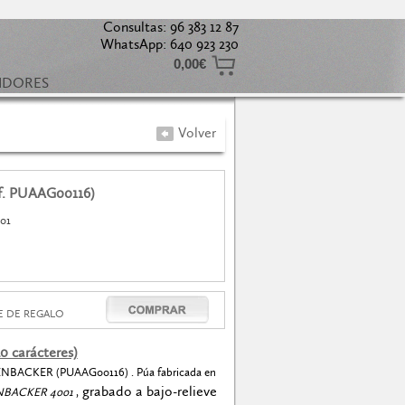
Consultas: 96 383 12 87
WhatsApp: 640 923 230
0,00€
UIDORES
Volver
. PUAAG00116)
01
 DE REGALO
0 carácteres)
BACKER (PUAAG00116) . Púa fabricada en
grabado a bajo-relieve
NBACKER 4001
,