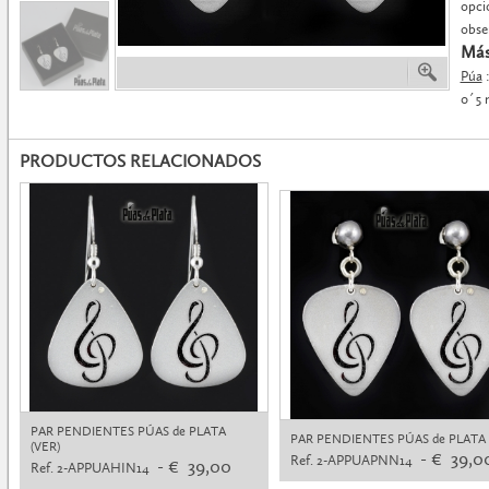
opci
obse
Más
Púa
:
0´5
PRODUCTOS RELACIONADOS
PAR PENDIENTES PÚAS de PLATA
PAR PENDIENTES PÚAS de PLATA
(VER)
- € 39,0
Ref. 2-APPUAPNN14
- € 39,00
Ref. 2-APPUAHIN14