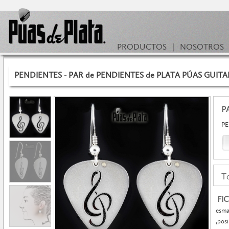
PRODUCTOS
|
NOSOTROS
PENDIENTES - PAR de PENDIENTES de PLATA PÚAS GUITARR
P
PE
To
FI
esma
,posi